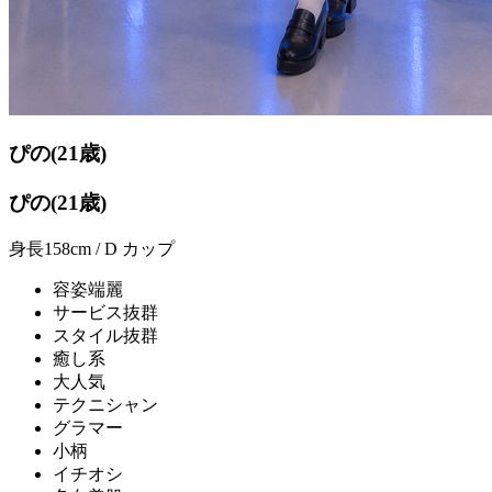
ぴの
(21歳)
ぴの(21歳)
身長158cm / D カップ
容姿端麗
サービス抜群
スタイル抜群
癒し系
大人気
テクニシャン
グラマー
小柄
イチオシ